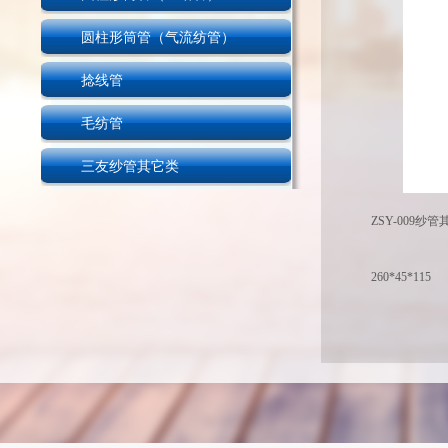
圆柱形筒管（气流纺管）
捻线管
毛纺管
三友纱管其它类
ZSY-009纱
260*45*115