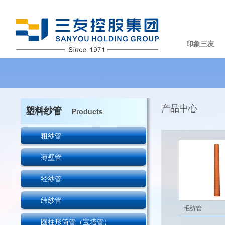
印象三友
产品中心
塑料纱管
Products
粗纱管
薄壁管
经纱管
纬纱管
毛纺管
圆柱形筒管（宝塔管）