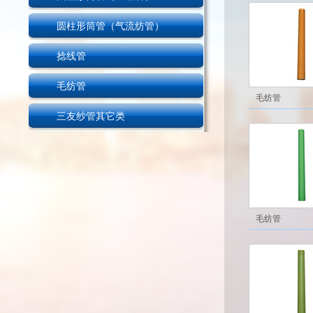
圆柱形筒管（气流纺管）
捻线管
毛纺管
毛纺管
三友纱管其它类
毛纺管